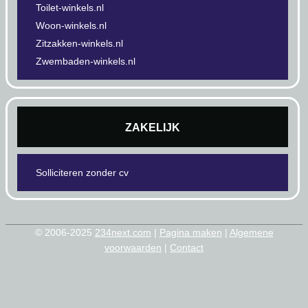
Toilet-winkels.nl
Woon-winkels.nl
Zitzakken-winkels.nl
Zwembaden-winkels.nl
ZAKELIJK
Solliciteren zonder cv
© 2006-2025
234next.com
|
Pagina maken
|
Algemene
voorwaarden
|
Contact